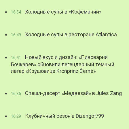
Холодные супы в «Кофемании»
16:54
Холодные супы в ресторане Atlantica
16:49
Новый вкус и дизайн: «Пивоварни
16:41
Бочкарев» обновили легендарный темный
лагер «Крушовице Kronprinz Černé»
Спешл-десерт «Медвезай» в Jules Zang
16:36
Клубничный сезон в Dizengof/99
16:29