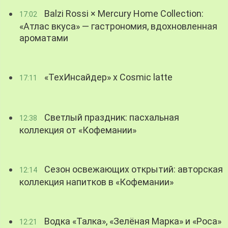
Balzi Rossi × Mercury Home Collection:
17:02
«Атлас вкуса» — гастрономия, вдохновленная
ароматами
«ТехИнсайдер» х Cosmic latte
17:11
Светлый праздник: пасхальная
12:38
коллекция от «Кофемании»
Сезон освежающих открытий: авторская
12:14
коллекция напитков в «Кофемании»
Водка «Талка», «Зелёная Марка» и «Роса»
12:21