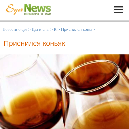
Меню
Новости о еде
>
Еда и сны
>
К
>
Приснился коньяк
Приснился коньяк