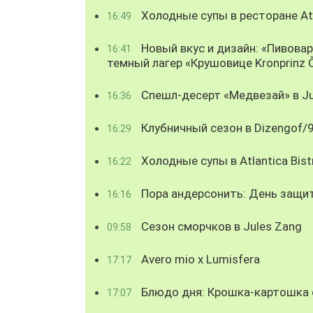
Холодные супы в ресторане Atl
16:49
Новый вкус и дизайн: «Пивова
16:41
темный лагер «Крушовице Kronprinz 
Спешл-десерт «Медвезай» в Ju
16:36
Клубничный сезон в Dizengof/
16:29
Холодные супы в Atlantica Bist
16:22
Пора андерсонить: День защи
16:16
Сезон сморчков в Jules Zang
09:58
Avero mio x Lumisfera
17:17
Блюдо дня: Крошка-картошка с
17:07