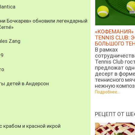
antica
рни Бочкарев» обновили легендарный
Černé»
«КОФЕМАНИЯ» 
TENNIS CLUB: 
les Zang
БОЛЬШОГО ТЕ
В рамках
99
сотрудничеств
Tennis Club гос
предложат од
ro
десерт в форм
теннисного мяч
ты детей в Андерсон
нежную компози
Подробнее...
РЕЦЕПТ ОТ ШЕ
 крабом и красной икрой