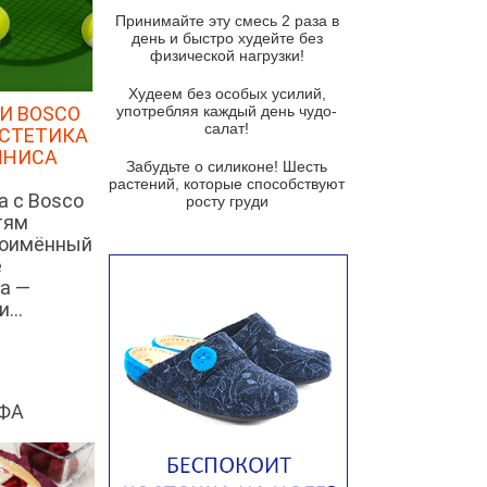
и гремолатой
Принимайте эту смесь 2 раза в
Грибной крем-суп с кростини с
день и быстро худейте без
козьим сыром
физической нагрузки!
Суп мисо с зеленым луком и
Худеем без особых усилий,
тофу
И BOSCO
употребляя каждый день чудо-
салат!
ЭСТЕТИКА
Суп из помидоров черри с песто
ННИСА
из рукколы
Забудьте о силиконе! Шесть
растений, которые способствуют
Португальский чесночный суп с
а с Bosco
росту груди
яйцом
тям
ноимённый
Авголемоно
е
Том ям с тофу
а —
...
Ирландский картофельный суп
Суп из пастернака
Пряный морковный суп во время
зимних холодов
ФА
Тосканский фасолевый суп
Американский суп из красной