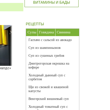
ВИТАМИНЫ И БАДЫ
РЕЦЕПТЫ
Супы
Говядина
Свинина
Гаспачо с сальсой из авокадо
Суп из шампиньонов
Суп из сушеных грибов
Дмитрогорская окрошка на
кефире
налдс»
Холодный дынный суп с
сорбетом
Щи из свежей и квашеной
капусты
Венгерский вишневый суп
Холодный томатный суп с