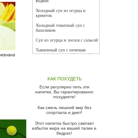
водкой
Холодный суп из огурца и
креветок
Холодный томатный суп с
базиликом
Суп из огурца и лосося с сальсой
Тыквенный суп с печеным
ризнана
чесноком и томатной сальсой
Грибной суп
Томатный суп с кремом из
КАК ПОХУДЕТЬ
красного перца
Если регулярно пить эти
Парижский луковый суп
напитки, Вы гарантированно
похудеете!
Суп из спаржи и горошка с
сыром пармезан
Как сжечь лишний жир без
спортзала и диет!
Суп-крем из цветной капусты
Этот напиток быстро сжигает
Французский луковый суп
избыток жира на вашей талии и
бедрах!
Суп из баклажанов с моцареллой