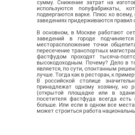
сумму. Снижение затрат на изгот
используются полуфабрикаты, к
подвергаются варке. Плюс ко всему,
заведениях придерживаются правил 
В основном, в Москве работают се
заведений в городе подчиняется
месторасположение точки общепита
пересечение транспортных магистрал
фастфудом проходят тысяча-полто
высокодоходным. Почему? Дело в т
является, по сути, спонтанным решен
лучше. Тогда как в ресторан, к пример
В российской столице значител
принадлежат одному хозяину, но 
(открытой площадке или в здании
посетителя фастфуда всегда есть 
больше. Или если в одном все места
может строиться работа национальны