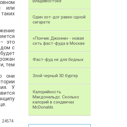
Владивостоке
новном
я или
 таких
Один хот-дог равен одной
сигарете
ожение
яется
«Пончик Джонни» - новая
 – это
сеть фаст-фуда в Москве
ядом с
будет
орожан
Фаст-фуд не для бедных
и, тем
о они
Злой черный 3D бургер
тории
ия. У
Калорийность
авится
Макдональдс. Сколько
инципу
калорий в сэндвичах
це.
McDonalds
24574