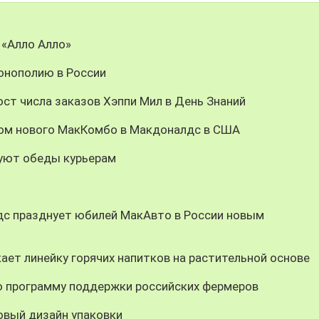
 «Алло Алло»
онополию в России
ст числа заказов Хэппи Мил в День Знаний
цом нового МакКомбо в Макдоналдс в США
уют обеды курьерам
дс празднует юбилей МакАвто в России новым
ает линейку горячих напитков на растительной основе
 программу поддержки российских фермеров
овый дизайн упаковки