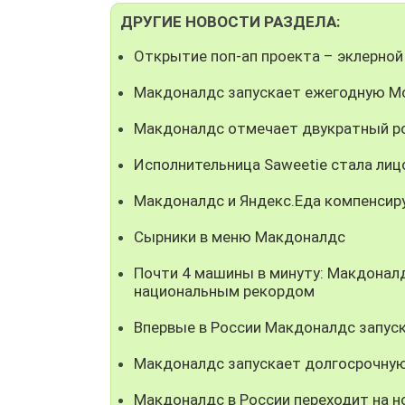
ДРУГИЕ НОВОСТИ РАЗДЕЛА:
Открытие поп-ап проекта – эклерной
Макдоналдс запускает ежегодную М
Макдоналдс отмечает двукратный ро
Исполнительница Saweetie стала ли
Макдоналдс и Яндекс.Еда компенсир
Сырники в меню Макдоналдс
Почти 4 машины в минуту: Макдонал
национальным рекордом
Впервые в России Макдоналдс запуск
Макдоналдс запускает долгосрочную
Макдоналдс в России переходит на н