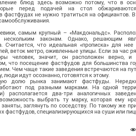
овление блюд здесь возможно потому, что в ос
оторые перед подачей на стол обжариваютс
 в фастфудах не нужно тратиться на официантов. В
самообслуживания.
тевики, самым крупный – «Макдональдс». Распол
 нескольким законам. Однако, решающим явл
. Считается, что идеальная «прописка» для нее
ей, веток метро, оживленные улицы. Если за час р
ры человек, значит, он расположен верно, и 
ом, что посещение фастфудов для большинства г
ием. Чем чаще такие заведения встречаются на пут
у, люди идут осознанно, готовятся к этому.
ьную долю рынка занимают фастфуды. Нередк
работают под разными марками. На одной терри
) располагается два-три аналогичных заведен
возможность выбрать ту марку, которая ему нр
 заняты, заглянуть по соседству. По такому же пр
х фастфудов, специализирующихся на суши или пиц