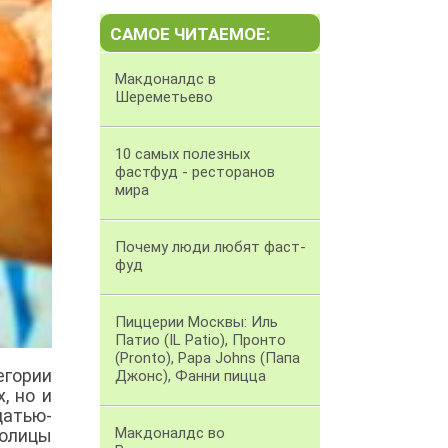
САМОЕ ЧИТАЕМОЕ:
Макдоналдс в
Шереметьево
10 самых полезных
фастфуд - ресторанов
мира
Почему люди любят фаст-
фуд
Пиццерии Москвы: Иль
Патио (IL Patio), Пронто
(Pronto), Papa Johns (Папа
егории
Джонс), Фанни пицца
, но и
цатью-
Макдоналдс во
толицы