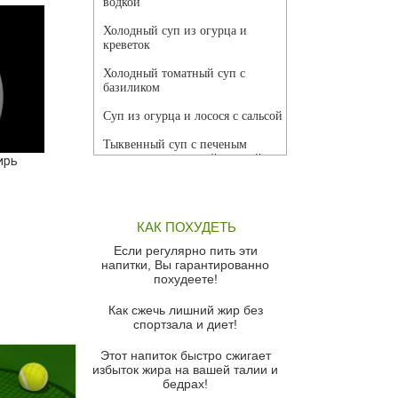
водкой
Холодный суп из огурца и
креветок
Холодный томатный суп с
базиликом
Суп из огурца и лосося с сальсой
Тыквенный суп с печеным
чесноком и томатной сальсой
ирь
Грибной суп
Томатный суп с кремом из
КАК ПОХУДЕТЬ
красного перца
Если регулярно пить эти
Парижский луковый суп
напитки, Вы гарантированно
похудеете!
Суп из спаржи и горошка с
сыром пармезан
Как сжечь лишний жир без
спортзала и диет!
Суп-крем из цветной капусты
Этот напиток быстро сжигает
Французский луковый суп
избыток жира на вашей талии и
бедрах!
Суп из баклажанов с моцареллой