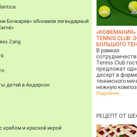
antica
рни Бочкарев» обновили легендарный
Černé»
«КОФЕМАНИЯ» 
TENNIS CLUB: 
les Zang
БОЛЬШОГО ТЕ
В рамках
99
сотрудничеств
Tennis Club гос
предложат од
ro
десерт в форм
теннисного мяч
ты детей в Андерсон
нежную компози
Подробнее...
РЕЦЕПТ ОТ ШЕ
 крабом и красной икрой