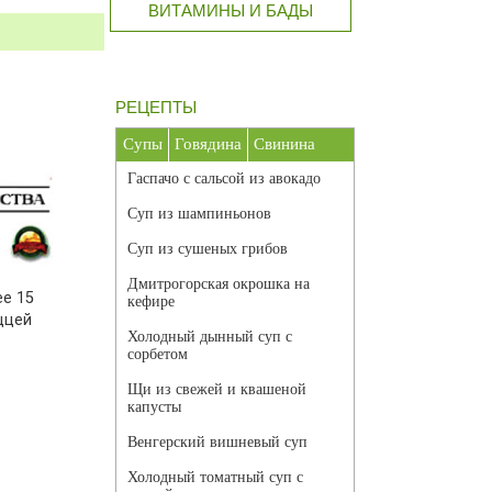
ВИТАМИНЫ И БАДЫ
РЕЦЕПТЫ
Супы
Говядина
Свинина
Гаспачо с сальсой из авокадо
Суп из шампиньонов
Суп из сушеных грибов
Дмитрогорская окрошка на
ее 15
кефире
ццей
Холодный дынный суп с
сорбетом
Щи из свежей и квашеной
капусты
Венгерский вишневый суп
Холодный томатный суп с