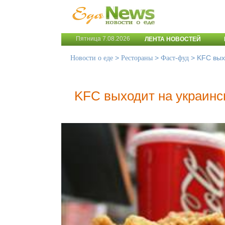
Пятница 7.08.2026
ЛЕНТА НОВОСТЕЙ
>
>
>
KFC вых
Новости о еде
Рестораны
Фаст-фуд
KFC выходит на украинс