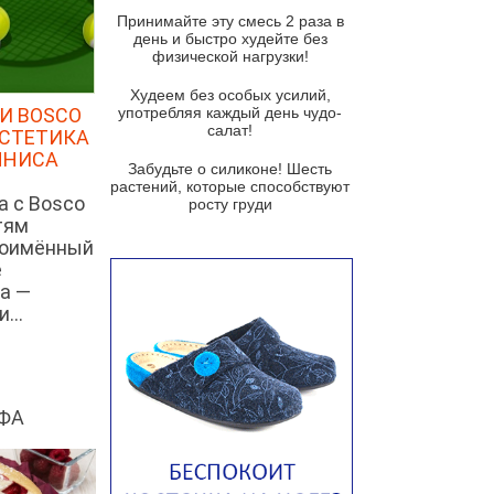
и гремолатой
Принимайте эту смесь 2 раза в
Грибной крем-суп с кростини с
день и быстро худейте без
козьим сыром
физической нагрузки!
Суп мисо с зеленым луком и
Худеем без особых усилий,
тофу
И BOSCO
употребляя каждый день чудо-
салат!
ЭСТЕТИКА
Суп из помидоров черри с песто
ННИСА
из рукколы
Забудьте о силиконе! Шесть
растений, которые способствуют
Португальский чесночный суп с
а с Bosco
росту груди
яйцом
тям
ноимённый
Авголемоно
е
Том ям с тофу
а —
...
Ирландский картофельный суп
Суп из пастернака
Пряный морковный суп во время
зимних холодов
ФА
Тосканский фасолевый суп
Американский суп из красной