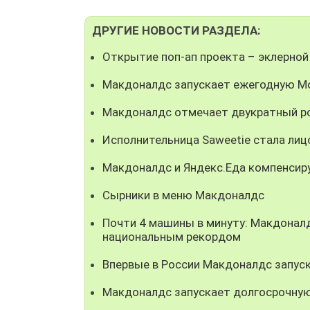
ДРУГИЕ НОВОСТИ РАЗДЕЛА:
Открытие поп-ап проекта – эклерной
Макдоналдс запускает ежегодную М
Макдоналдс отмечает двукратный ро
Исполнительница Saweetie стала ли
Макдоналдс и Яндекс.Еда компенсир
Сырники в меню Макдоналдс
Почти 4 машины в минуту: Макдонал
национальным рекордом
Впервые в России Макдоналдс запуск
Макдоналдс запускает долгосрочную