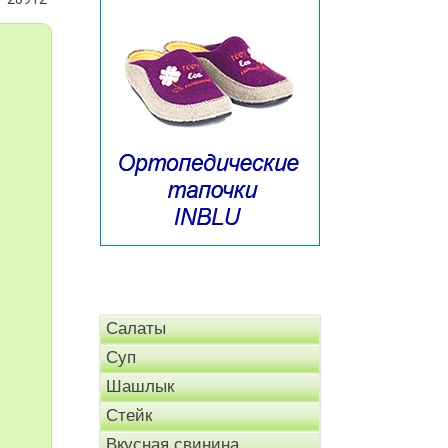
Салаты
Суп
Шашлык
Стейк
Вкусная свинина