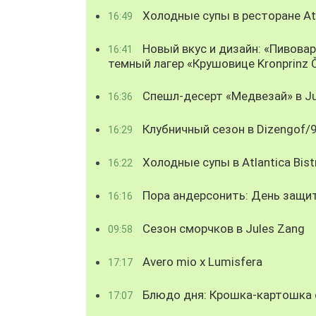
Холодные супы в ресторане Atl
16:49
Новый вкус и дизайн: «Пивова
16:41
темный лагер «Крушовице Kronprinz 
Спешл-десерт «Медвезай» в Ju
16:36
Клубничный сезон в Dizengof/
16:29
Холодные супы в Atlantica Bist
16:22
Пора андерсонить: День защи
16:16
Сезон сморчков в Jules Zang
09:58
Avero mio x Lumisfera
17:17
Блюдо дня: Крошка-картошка с
17:07