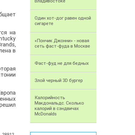
Владивостоке
общает
Один хот-дог равен одной
сигарете
тся на
ntucky
«Пончик Джонни» - новая
rands,
сеть фаст-фуда в Москве
лена в
Фаст-фуд не для бедных
оторая
стонии
Злой черный 3D бургер
Европа
Калорийность
ленных
Макдональдс. Сколько
 решил
калорий в сэндвичах
McDonalds
28912