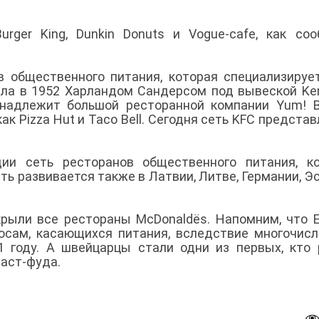
urger King, Dunkin Donuts и Vogue-cafe, как со
в общественного питания, которая специализируе
ыла в 1952 Харландом Сандерсом под вывеской Ke
ринадлежит большой ресторанной компании Yum! B
 Pizza Hut и Taco Bell. Сегодня сеть KFC представ
дии сеть ресторанов общественного питания, к
еть развивается также в Латвии, Литве, Германии, Э
рыли все рестораны McDonaldёs. Напомним, что 
осам, касающихся питания, вследствие многочис
1 году. А швейцарцы стали одни из первых, кто
фаст-фуда.