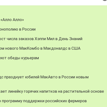
 «Алло Алло»
онополию в России
ст числа заказов Хэппи Мил в День Знаний
цом нового МакКомбо в Макдоналдс в США
уют обеды курьерам
дс празднует юбилей МакАвто в России новым
ает линейку горячих напитков на растительной основе
 программу поддержки российских фермеров