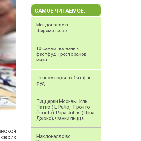
САМОЕ ЧИТАЕМОЕ:
Макдоналдс в
Шереметьево
10 самых полезных
фастфуд - ресторанов
мира
Почему люди любят фаст-
фуд
Пиццерии Москвы: Иль
Патио (IL Patio), Пронто
(Pronto), Papa Johns (Папа
Джонс), Фанни пицца
анской
Макдоналдс во
 своих