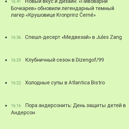
Новый вкус и дизайн: «Пивоварни
16:41
Бочкарев» обновили легендарный темный
лагер «Крушовице Kronprinz Černé»
Спешл-десерт «Медвезай» в Jules Zang
16:36
Клубничный сезон в Dizengof/99
16:29
Холодные супы в Atlantica Bistro
16:22
Пора андерсонить: День защиты детей в
16:16
Андерсон