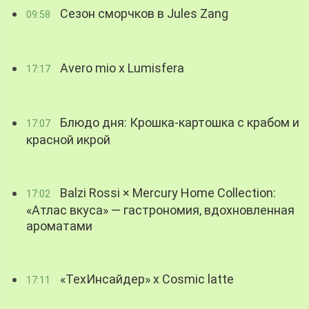
Сезон сморчков в Jules Zang
09:58
Avero mio x Lumisfera
17:17
Блюдо дня: Крошка-картошка с крабом и
17:07
красной икрой
Balzi Rossi × Mercury Home Collection:
17:02
«Атлас вкуса» — гастрономия, вдохновленная
ароматами
«ТехИнсайдер» х Cosmic latte
17:11