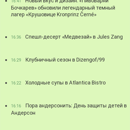
Новый вкус и дизайн: «Пивоварни
16:41
Бочкарев» обновили легендарный темный
лагер «Крушовице Kronprinz Černé»
Спешл-десерт «Медвезай» в Jules Zang
16:36
Клубничный сезон в Dizengof/99
16:29
Холодные супы в Atlantica Bistro
16:22
Пора андерсонить: День защиты детей в
16:16
Андерсон