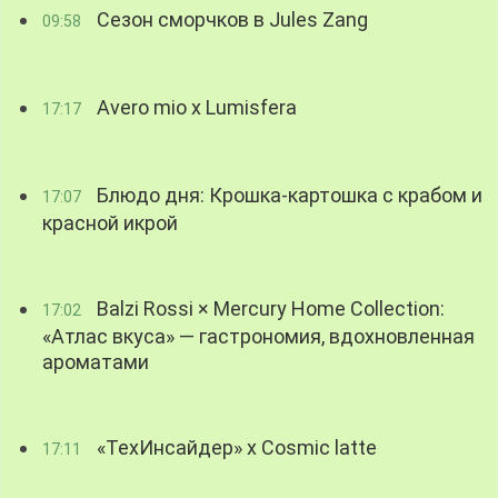
Сезон сморчков в Jules Zang
09:58
Avero mio x Lumisfera
17:17
Блюдо дня: Крошка-картошка с крабом и
17:07
красной икрой
Balzi Rossi × Mercury Home Collection:
17:02
«Атлас вкуса» — гастрономия, вдохновленная
ароматами
«ТехИнсайдер» х Cosmic latte
17:11