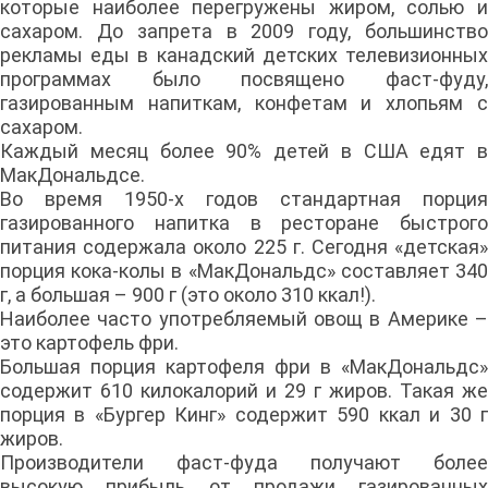
которые наиболее перегружены жиром, солью и
сахаром. До запрета в 2009 году, большинство
рекламы еды в канадский детских телевизионных
программах было посвящено фаст-фуду,
газированным напиткам, конфетам и хлопьям с
сахаром.
Каждый месяц более 90% детей в США едят в
МакДональдсе.
Во время 1950-х годов стандартная порция
газированного напитка в ресторане быстрого
питания содержала около 225 г. Сегодня «детская»
порция кока-колы в «МакДональдс» составляет 340
г, а большая – 900 г (это около 310 ккал!).
Наиболее часто употребляемый овощ в Америке –
это картофель фри.
Большая порция картофеля фри в «МакДональдс»
содержит 610 килокалорий и 29 г жиров. Такая же
порция в «Бургер Кинг» содержит 590 ккал и 30 г
жиров.
Производители фаст-фуда получают более
высокую прибыль от продажи газированных