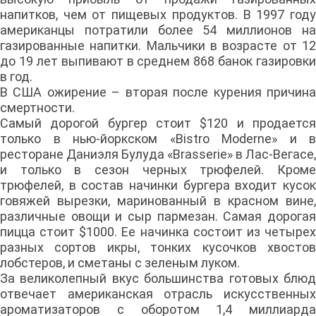
напитков, чем от пищевых продуктов. В 1997 году
американцы потратили более 54 миллионов на
газированные напитки. Мальчики в возрасте от 12
до 19 лет выпивают в среднем 868 банок газировки
в год.
В США ожирение – вторая после курения причина
смертности.
Самый дорогой бургер стоит $120 и продается
только в нью-йоркском «Bistro Moderne» и в
ресторане Даниэля Булуда «Brasserie» в Лас-Вегасе,
и только в сезон черных трюфелей. Кроме
трюфелей, в состав начинки бургера входит кусок
говяжей вырезки, маринованный в красном вине,
различные овощи и сыр пармезан. Самая дорогая
пицца стоит $1000. Ее начинка состоит из четырех
разных сортов икры, тонких кусочков хвостов
лобстеров, и сметаны с зеленым луком.
За великолепный вкус большинства готовых блюд
отвечает американская отрасль искусственных
ароматизаторов с оборотом 1,4 миллиарда