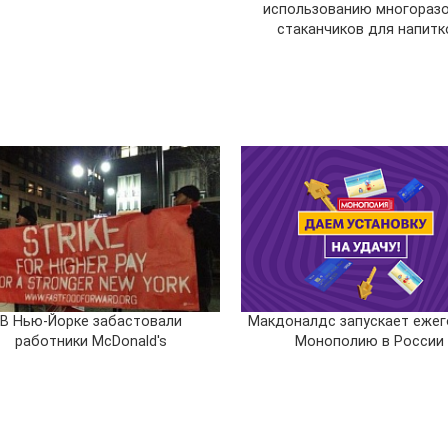
использованию многораз
стаканчиков для напитк
В Нью-Йорке забастовали
Макдоналдс запускает еже
работники McDonald's
Монополию в России