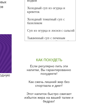
водкой
овых
ов
Холодный суп из огурца и
креветок
Холодный томатный суп с
базиликом
Суп из огурца и лосося с сальсой
Тыквенный суп с печеным
чесноком и томатной сальсой
Грибной суп
Томатный суп с кремом из
КАК ПОХУДЕТЬ
красного перца
Если регулярно пить эти
Парижский луковый суп
напитки, Вы гарантированно
похудеете!
годную
Суп из спаржи и горошка с
сыром пармезан
Как сжечь лишний жир без
спортзала и диет!
Суп-крем из цветной капусты
Этот напиток быстро сжигает
Французский луковый суп
избыток жира на вашей талии и
бедрах!
Суп из баклажанов с моцареллой