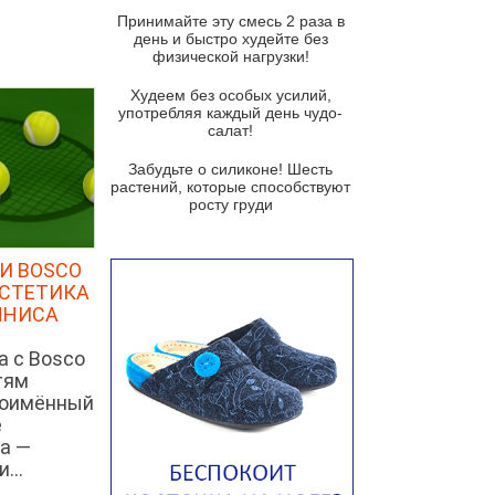
и гремолатой
Принимайте эту смесь 2 раза в
Грибной крем-суп с кростини с
день и быстро худейте без
козьим сыром
физической нагрузки!
Суп мисо с зеленым луком и
Худеем без особых усилий,
тофу
употребляя каждый день чудо-
салат!
Суп из помидоров черри с песто
из рукколы
Забудьте о силиконе! Шесть
растений, которые способствуют
Португальский чесночный суп с
росту груди
яйцом
Авголемоно
И BOSCO
Том ям с тофу
ЭСТЕТИКА
ННИСА
Ирландский картофельный суп
а с Bosco
Суп из пастернака
тям
Пряный морковный суп во время
ноимённый
зимних холодов
е
а —
Тосканский фасолевый суп
...
Американский суп из красной