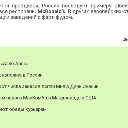
тся правдивой, Россия последует примеру Швей
 все рестораны
McDonald’s
. В других европейских с
ации заведений с фаст-фудом.
 «Алло Алло»
онополию в России
ст числа заказов Хэппи Мил в День Знаний
цом нового МакКомбо в Макдоналдс в США
уют обеды курьерам