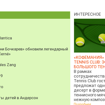
ИНТЕРЕСНОЕ
antica
рни Бочкарев» обновили легендарный
Černé»
«КОФЕМАНИЯ» 
TENNIS CLUB: 
les Zang
БОЛЬШОГО ТЕ
В рамках
99
сотрудничеств
Tennis Club гос
предложат од
ro
десерт в форм
теннисного мяч
ты детей в Андерсон
нежную компози
Подробнее...