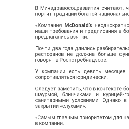
В Минздравосоцразвития считают, 
портит традиции богатой национально
«Компания
McDonald’s
неоднократн
наши требования и предписания в б
предлагались взятки.
Почти два года длились разбирательс
ресторанов не должна больше функ
говорят в Роспотребнадзоре.
У компании есть девять месяцев 
сопротивляться юридически.
Следует заметить, что в контексте б
шаурмой, блинчиками и курицей-г
санитарными условиями. Однако в
закрытии «слухами».
«Самым главным приоритетом для нас
в компании.