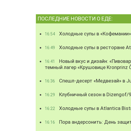
ПОСЛЕДНИЕ НОВОСТИ О ЕДЕ:
Холодные супы в «Кофемании»
16:54
Холодные супы в ресторане Atl
16:49
Новый вкус и дизайн: «Пивова
16:41
темный лагер «Крушовице Kronprinz 
Спешл-десерт «Медвезай» в Ju
16:36
Клубничный сезон в Dizengof/
16:29
Холодные супы в Atlantica Bist
16:22
Пора андерсонить: День защи
16:16