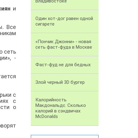
Владивостоке
сиян
и
Один хот-дог равен одной
сигарете
ы. Все
вникам
«Пончик Джонни» - новая
сеть фаст-фуда в Москве
о сеть
ии», -
Фаст-фуд не для бедных
ается
Злой черный 3D бургер
рьки с
Калорийность
иях с
Макдональдс. Сколько
сти о
калорий в сэндвичах
McDonalds
оворят