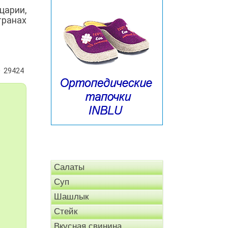
царии,
транах
29424
Салаты
Суп
Шашлык
Стейк
Вкусная свинина