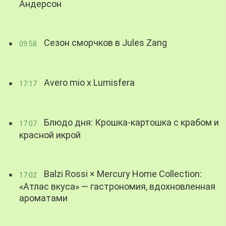
Андерсон
Сезон сморчков в Jules Zang
09:58
Avero mio x Lumisfera
17:17
Блюдо дня: Крошка-картошка с крабом и
17:07
красной икрой
Balzi Rossi × Mercury Home Collection:
17:02
«Атлас вкуса» — гастрономия, вдохновленная
ароматами