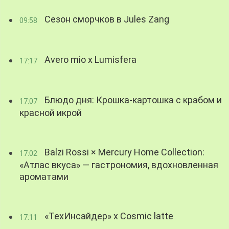
Сезон сморчков в Jules Zang
09:58
Avero mio x Lumisfera
17:17
Блюдо дня: Крошка-картошка с крабом и
17:07
красной икрой
Balzi Rossi × Mercury Home Collection:
17:02
«Атлас вкуса» — гастрономия, вдохновленная
ароматами
«ТехИнсайдер» х Cosmic latte
17:11