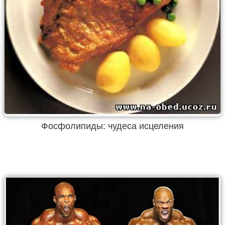
Фосфолипиды: чудеса исцеления