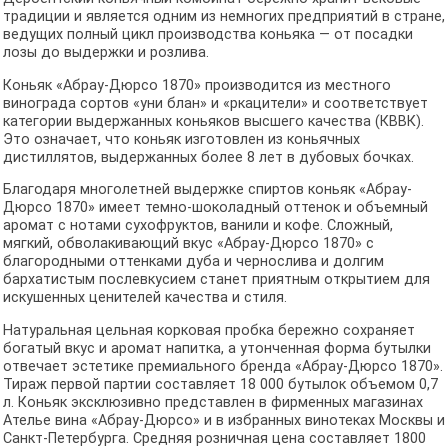
традиции и является одним из немногих предприятий в стране,
ведущих полный цикл производства коньяка — от посадки
лозы до выдержки и розлива.
Коньяк «Абрау-Дюрсо 1870» производится из местного
винограда сортов «уни блан» и «ркацители» и соответствует
категории выдержанных коньяков высшего качества (КВВК).
Это означает, что коньяк изготовлен из коньячных
дистиллятов, выдержанных более 8 лет в дубовых бочках.
Благодаря многолетней выдержке спиртов коньяк «Абрау-
Дюрсо 1870» имеет темно-шоколадный оттенок и объемный
аромат с нотами сухофруктов, ванили и кофе. Сложный,
мягкий, обволакивающий вкус «Абрау-Дюрсо 1870» с
благородными оттенками дуба и чернослива и долгим
бархатистым послевкусием станет приятным открытием для
искушенных ценителей качества и стиля.
Натуральная цельная корковая пробка бережно сохраняет
богатый вкус и аромат напитка, а утонченная форма бутылки
отвечает эстетике премиального бренда «Абрау-Дюрсо 1870».
Тираж первой партии составляет 18 000 бутылок объемом 0,7
л. Коньяк эксклюзивно представлен в фирменных магазинах
Ателье вина «Абрау-Дюрсо» и в избранных винотеках Москвы и
Санкт-Петербурга. Средняя розничная цена составляет 1800