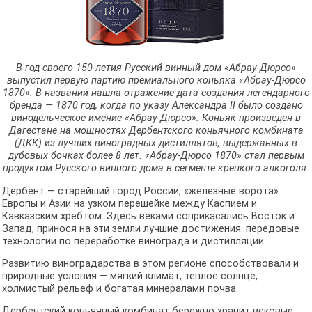
В год своего 150-летия Русский винный дом «Абрау-Дюрсо»
выпустил первую партию премиального коньяка «Абрау-Дюрсо
1870». В названии нашла отражение дата создания легендарного
бренда — 1870 год, когда по указу Александра II было создано
винодельческое имение «Абрау-Дюрсо». ­­Коньяк произведен в
Дагестане на мощностях Дербентского коньячного комбината
(ДКК) из лучших виноградных дистиллятов, выдержанных в
дубовых бочках более 8 лет. «Абрау-Дюрсо 1870» стал первым
продуктом Русского винного дома в сегменте крепкого алкоголя.
Дербент — старейший город России, «железные ворота»
Европы и Азии на узком перешейке между Каспием и
Кавказским хребтом. Здесь веками соприкасались Восток и
Запад, принося на эти земли лучшие достижения: передовые
технологии по переработке винограда и дистилляции.
Развитию виноградарства в этом регионе способствовали и
природные условия — мягкий климат, теплое солнце,
холмистый рельеф и богатая минералами почва.
Дербентский коньячный комбинат бережно хранит вековые