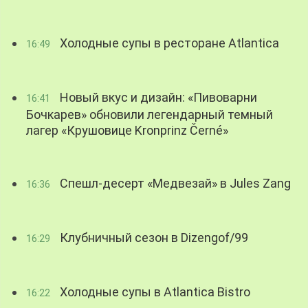
Холодные супы в ресторане Atlantica
16:49
Новый вкус и дизайн: «Пивоварни
16:41
Бочкарев» обновили легендарный темный
лагер «Крушовице Kronprinz Černé»
Спешл-десерт «Медвезай» в Jules Zang
16:36
Клубничный сезон в Dizengof/99
16:29
Холодные супы в Atlantica Bistro
16:22