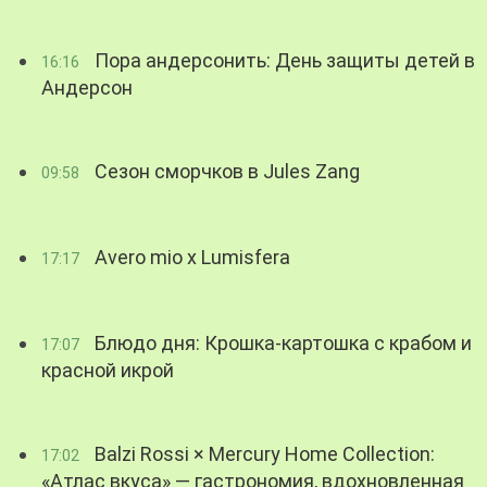
Пора андерсонить: День защиты детей в
16:16
Андерсон
Сезон сморчков в Jules Zang
09:58
Avero mio x Lumisfera
17:17
Блюдо дня: Крошка-картошка с крабом и
17:07
красной икрой
Balzi Rossi × Mercury Home Collection:
17:02
«Атлас вкуса» — гастрономия, вдохновленная