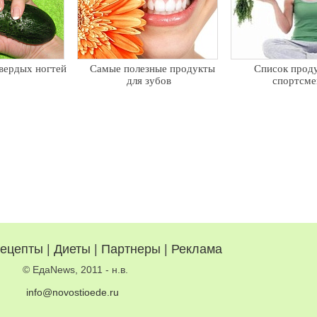
вердых ногтей
Самые полезные продукты
Список проду
для зубов
спортсме
ецепты
|
Диеты
|
Партнеры
|
Реклама
© ЕдаNews, 2011 - н.в.
info@novostioede.ru