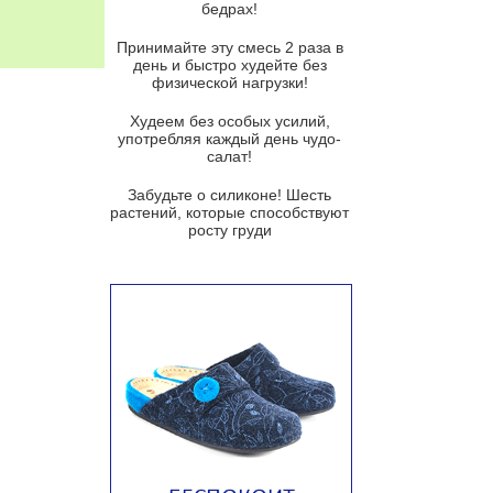
бедрах!
Суп из баклажанов с моцареллой
и гремолатой
Принимайте эту смесь 2 раза в
Грибной крем-суп с кростини с
день и быстро худейте без
козьим сыром
физической нагрузки!
Суп мисо с зеленым луком и
Худеем без особых усилий,
тофу
употребляя каждый день чудо-
салат!
Суп из помидоров черри с песто
из рукколы
Забудьте о силиконе! Шесть
растений, которые способствуют
Португальский чесночный суп с
росту груди
яйцом
Авголемоно
Том ям с тофу
Ирландский картофельный суп
Суп из пастернака
Пряный морковный суп во время
зимних холодов
Тосканский фасолевый суп