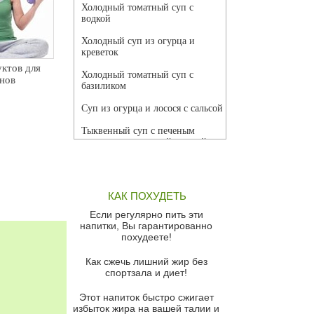
Холодный томатный суп с
водкой
Холодный суп из огурца и
креветок
ктов для
Холодный томатный суп с
нов
базиликом
Суп из огурца и лосося с сальсой
Тыквенный суп с печеным
чесноком и томатной сальсой
Грибной суп
Томатный суп с кремом из
КАК ПОХУДЕТЬ
красного перца
Если регулярно пить эти
Парижский луковый суп
напитки, Вы гарантированно
похудеете!
Суп из спаржи и горошка с
сыром пармезан
Как сжечь лишний жир без
спортзала и диет!
Суп-крем из цветной капусты
Этот напиток быстро сжигает
Французский луковый суп
избыток жира на вашей талии и