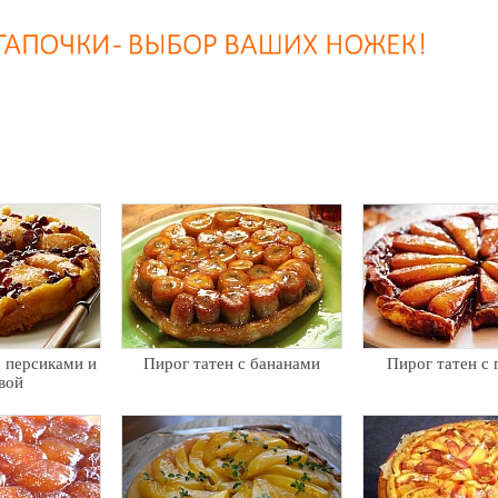
с персиками и
Пирог татен с бананами
Пирог татен с
вой