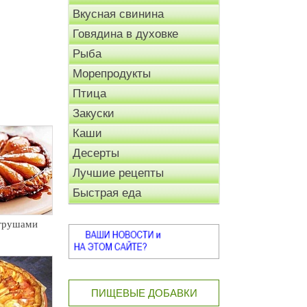
Вкусная свинина
Говядина в духовке
Рыба
Морепродукты
Птица
Закуски
Каши
Десерты
Лучшие рецепты
Быстрая еда
 грушами
ПИЩЕВЫЕ ДОБАВКИ