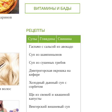
ВИТАМИНЫ И БАДЫ
таринов
РЕЦЕПТЫ
Супы
Говядина
Свинина
Гаспачо с сальсой из авокадо
Суп из шампиньонов
Суп из сушеных грибов
Дмитрогорская окрошка на
кефире
Холодный дынный суп с
сорбетом
 волос
Щи из свежей и квашеной
капусты
Венгерский вишневый суп