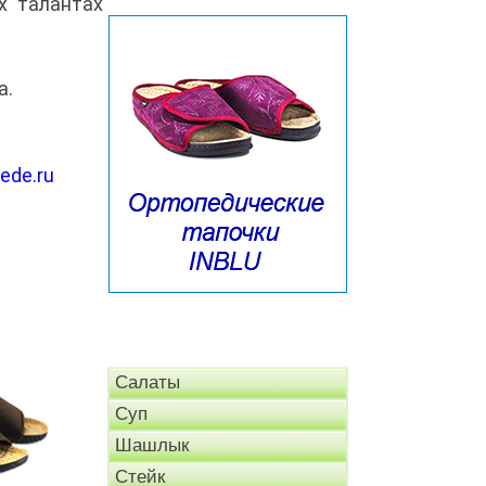
х талантах
а.
ede.ru
Салаты
Суп
Шашлык
Стейк