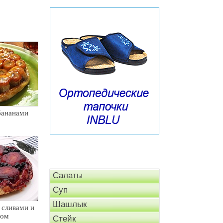
бананами
Салаты
Суп
Шашлык
 сливами и
дом
Стейк