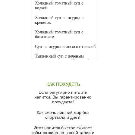
Холодный томатный суп с
водкой
Холодный суп из огурца и
креветок
Холодный томатный суп с
базиликом
Суп из огурца и лосося с сальсой
Тыквенный суп с печеным
чесноком и томатной сальсой
Грибной суп
Томатный суп с кремом из
КАК ПОХУДЕТЬ
красного перца
Если регулярно пить эти
Парижский луковый суп
напитки, Вы гарантированно
похудеете!
Суп из спаржи и горошка с
сыром пармезан
Как сжечь лишний жир без
спортзала и диет!
Суп-крем из цветной капусты
Этот напиток быстро сжигает
Французский луковый суп
избыток жира на вашей талии и