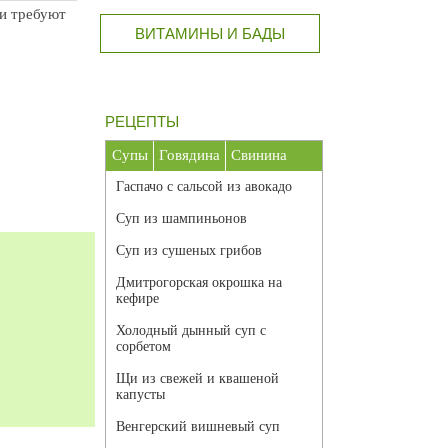
и требуют
ВИТАМИНЫ И БАДЫ
РЕЦЕПТЫ
Супы
Говядина
Свинина
Гаспачо с сальсой из авокадо
Суп из шампиньонов
Суп из сушеных грибов
Дмитрогорская окрошка на
кефире
Холодный дынный суп с
сорбетом
Щи из свежей и квашеной
капусты
Венгерский вишневый суп