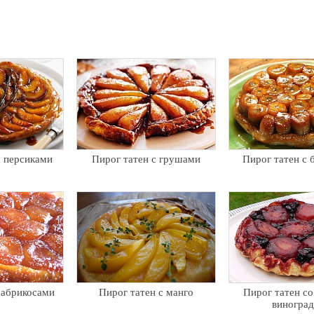
с персиками
Пирог татен с грушами
Пирог татен с 
 абрикосами
Пирог татен с манго
Пирог татен со
виногра