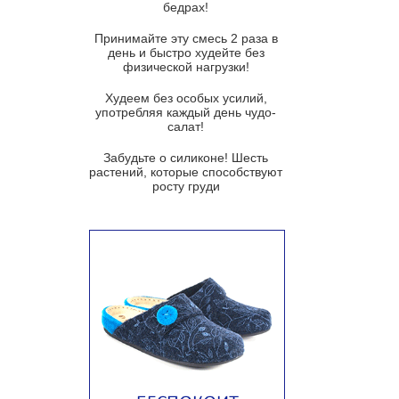
бедрах!
Суп из баклажанов с моцареллой
и гремолатой
Принимайте эту смесь 2 раза в
Грибной крем-суп с кростини с
день и быстро худейте без
козьим сыром
физической нагрузки!
Суп мисо с зеленым луком и
Худеем без особых усилий,
тофу
употребляя каждый день чудо-
салат!
Суп из помидоров черри с песто
из рукколы
Забудьте о силиконе! Шесть
растений, которые способствуют
Португальский чесночный суп с
росту груди
яйцом
Авголемоно
Том ям с тофу
Ирландский картофельный суп
Суп из пастернака
Пряный морковный суп во время
зимних холодов
Тосканский фасолевый суп