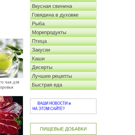
Вкусная свинина
Говядина в духовке
Рыба
Морепродукты
Птица
Закуски
Каши
Десерты
Лучшие рецепты
го чая для
Быстрая еда
доровья
ПИЩЕВЫЕ ДОБАВКИ