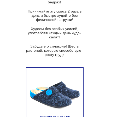
бедрах!
Суп из баклажанов с моцареллой
и гремолатой
Принимайте эту смесь 2 раза в
Грибной крем-суп с кростини с
день и быстро худейте без
козьим сыром
физической нагрузки!
Суп мисо с зеленым луком и
Худеем без особых усилий,
тофу
употребляя каждый день чудо-
салат!
Суп из помидоров черри с песто
из рукколы
Забудьте о силиконе! Шесть
растений, которые способствуют
Португальский чесночный суп с
росту груди
яйцом
Авголемоно
Том ям с тофу
Ирландский картофельный суп
Суп из пастернака
Пряный морковный суп во время
зимних холодов
Тосканский фасолевый суп