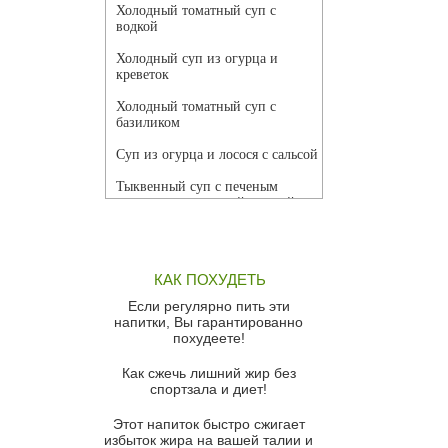
Холодный томатный суп с
водкой
Холодный суп из огурца и
креветок
Холодный томатный суп с
базиликом
Суп из огурца и лосося с сальсой
Тыквенный суп с печеным
чесноком и томатной сальсой
Грибной суп
Томатный суп с кремом из
КАК ПОХУДЕТЬ
красного перца
Если регулярно пить эти
Парижский луковый суп
напитки, Вы гарантированно
похудеете!
Суп из спаржи и горошка с
сыром пармезан
Как сжечь лишний жир без
спортзала и диет!
Суп-крем из цветной капусты
Этот напиток быстро сжигает
Французский луковый суп
избыток жира на вашей талии и