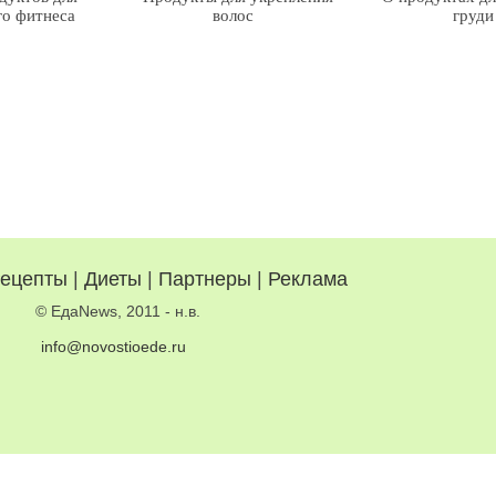
го фитнеса
волос
груди
ецепты
|
Диеты
|
Партнеры
|
Реклама
© ЕдаNews, 2011 - н.в.
info@novostioede.ru