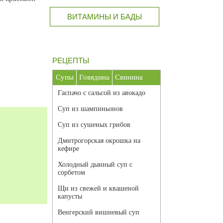
ВИТАМИНЫ И БАДЫ
РЕЦЕПТЫ
Супы
Говядина
Свинина
Гаспачо с сальсой из авокадо
Суп из шампиньонов
Суп из сушеных грибов
Дмитрогорская окрошка на
кефире
Холодный дынный суп с
сорбетом
Щи из свежей и квашеной
капусты
Венгерский вишневый суп