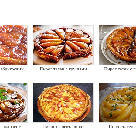
 абрикосами
Пирог татен с грушами
Пирог татен с 
с ананасом
Пирог из нектаринов
Пирог татен 