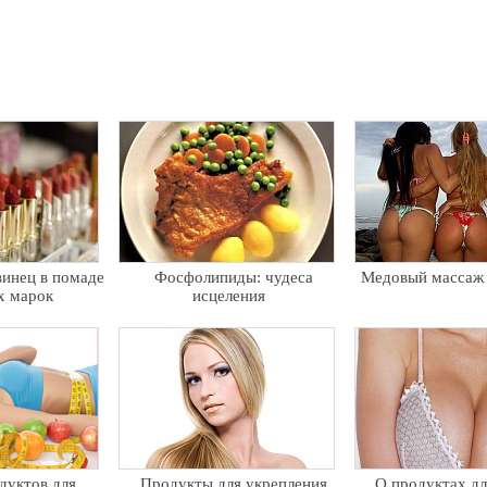
винец в помаде
Фосфолипиды: чудеса
Медовый массаж 
х марок
исцеления
дуктов для
Продукты для укрепления
О продуктах дл