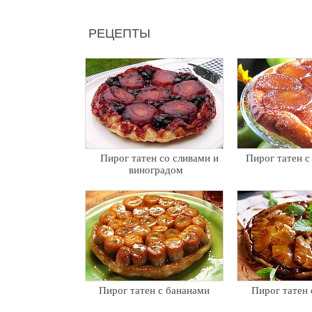
РЕЦЕПТЫ
Пирог татен со сливами и
Пирог татен с
виноградом
Пирог татен с бананами
Пирог татен 