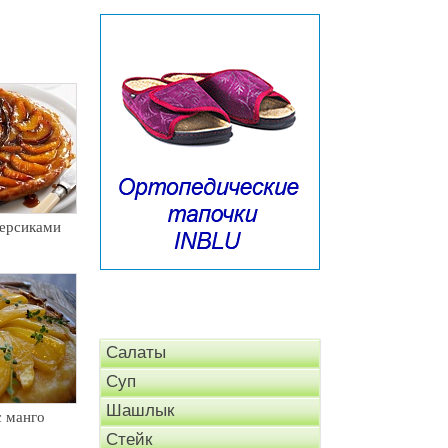
персиками
Салаты
Суп
Шашлык
с манго
Стейк