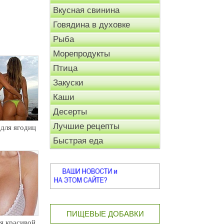
Вкусная свинина
Говядина в духовке
Рыба
Морепродукты
Птица
Закуски
Каши
Десерты
Лучшие рецепты
для ягодиц
Быстрая еда
ПИЩЕВЫЕ ДОБАВКИ
я красивой