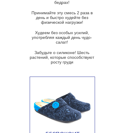
бедрах!
Суп из баклажанов с моцареллой
и гремолатой
Принимайте эту смесь 2 раза в
Грибной крем-суп с кростини с
день и быстро худейте без
козьим сыром
физической нагрузки!
Суп мисо с зеленым луком и
Худеем без особых усилий,
тофу
употребляя каждый день чудо-
салат!
Суп из помидоров черри с песто
из рукколы
Забудьте о силиконе! Шесть
растений, которые способствуют
Португальский чесночный суп с
росту груди
яйцом
Авголемоно
Том ям с тофу
Ирландский картофельный суп
Суп из пастернака
Пряный морковный суп во время
зимних холодов
Тосканский фасолевый суп