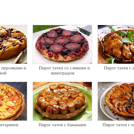
с персиками и
Пирог татен со сливами и
Пирог татен с 
вой
виноградом
ектаринов
Пирог татен с бананами
Пирог татен с 