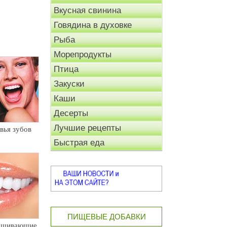
Вкусная свинина
Говядина в духовке
Рыба
Морепродукты
Птица
Закуски
Каши
Десерты
Лучшие рецепты
вья зубов
Быстрая еда
ПИЩЕВЫЕ ДОБАВКИ
рашивающие