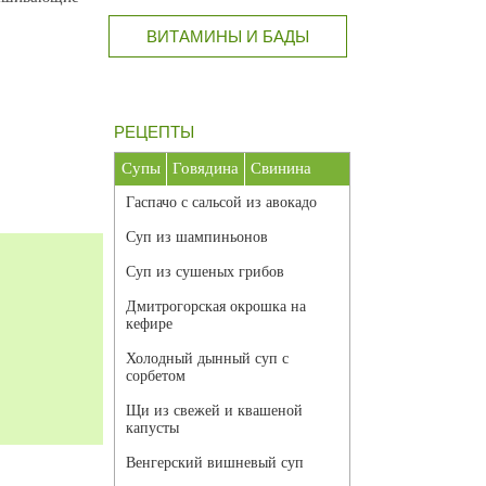
ВИТАМИНЫ И БАДЫ
РЕЦЕПТЫ
Супы
Говядина
Свинина
Гаспачо с сальсой из авокадо
Суп из шампиньонов
Суп из сушеных грибов
Дмитрогорская окрошка на
кефире
Холодный дынный суп с
сорбетом
Щи из свежей и квашеной
капусты
Венгерский вишневый суп