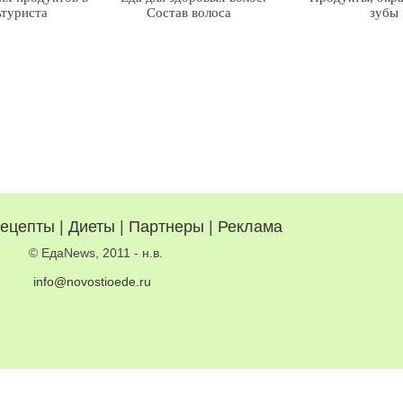
ьтуриста
Состав волоса
зубы
ецепты
|
Диеты
|
Партнеры
|
Реклама
© ЕдаNews, 2011 - н.в.
info@novostioede.ru