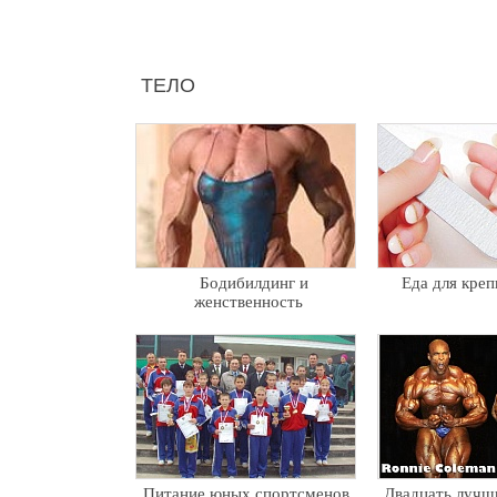
ТЕЛО
Бодибилдинг и
Еда для креп
женственность
Питание юных спортсменов
Двадцать лучш