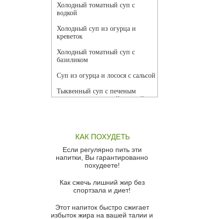
Холодный томатный суп с
водкой
Холодный суп из огурца и
креветок
Холодный томатный суп с
базиликом
Суп из огурца и лосося с сальсой
Тыквенный суп с печеным
чесноком и томатной сальсой
Грибной суп
Томатный суп с кремом из
КАК ПОХУДЕТЬ
красного перца
Если регулярно пить эти
Парижский луковый суп
напитки, Вы гарантированно
похудеете!
Суп из спаржи и горошка с
сыром пармезан
Как сжечь лишний жир без
спортзала и диет!
Суп-крем из цветной капусты
Этот напиток быстро сжигает
Французский луковый суп
избыток жира на вашей талии и