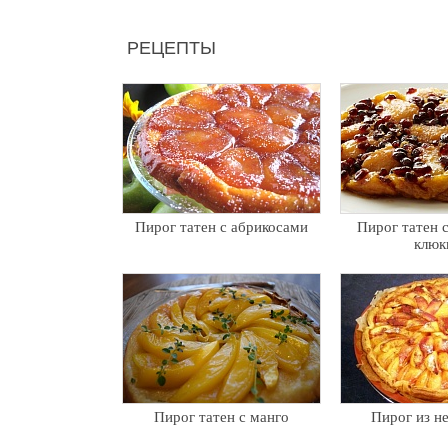
РЕЦЕПТЫ
Пирог татен с абрикосами
Пирог татен 
клюк
Пирог татен с манго
Пирог из н