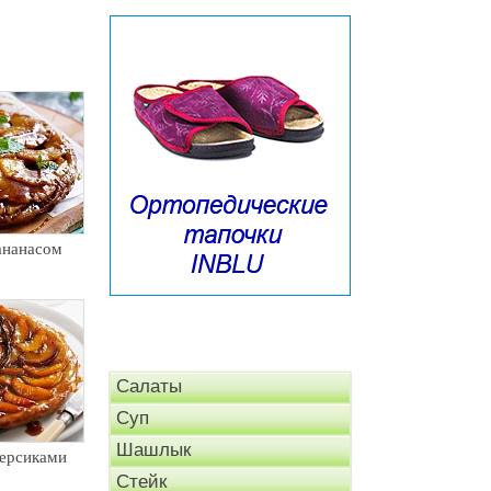
ананасом
Салаты
Суп
Шашлык
персиками
Стейк