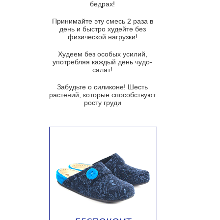
бедрах!
Суп из баклажанов с моцареллой
и гремолатой
Принимайте эту смесь 2 раза в
Грибной крем-суп с кростини с
день и быстро худейте без
козьим сыром
физической нагрузки!
Суп мисо с зеленым луком и
Худеем без особых усилий,
тофу
употребляя каждый день чудо-
салат!
Суп из помидоров черри с песто
из рукколы
Забудьте о силиконе! Шесть
растений, которые способствуют
Португальский чесночный суп с
росту груди
яйцом
Авголемоно
Том ям с тофу
Ирландский картофельный суп
Суп из пастернака
Пряный морковный суп во время
зимних холодов
Тосканский фасолевый суп