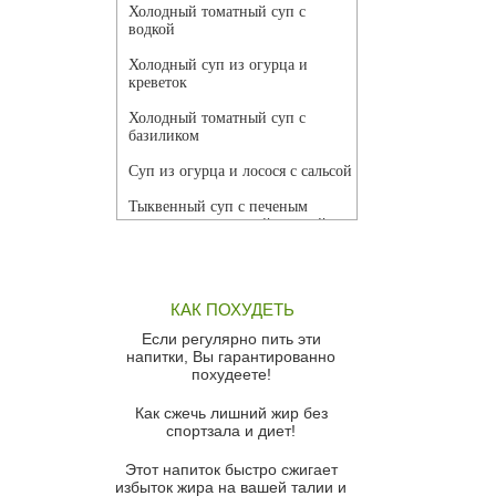
Холодный томатный суп с
водкой
Холодный суп из огурца и
креветок
Холодный томатный суп с
базиликом
Суп из огурца и лосося с сальсой
Тыквенный суп с печеным
чесноком и томатной сальсой
Грибной суп
Томатный суп с кремом из
КАК ПОХУДЕТЬ
красного перца
Если регулярно пить эти
Парижский луковый суп
напитки, Вы гарантированно
похудеете!
Суп из спаржи и горошка с
сыром пармезан
Как сжечь лишний жир без
спортзала и диет!
Суп-крем из цветной капусты
Этот напиток быстро сжигает
Французский луковый суп
избыток жира на вашей талии и