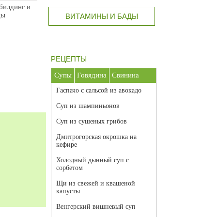
билдинг и
ды
ВИТАМИНЫ И БАДЫ
РЕЦЕПТЫ
Супы
Говядина
Свинина
Гаспачо с сальсой из авокадо
Суп из шампиньонов
Суп из сушеных грибов
Дмитрогорская окрошка на
кефире
Холодный дынный суп с
сорбетом
Щи из свежей и квашеной
капусты
Венгерский вишневый суп