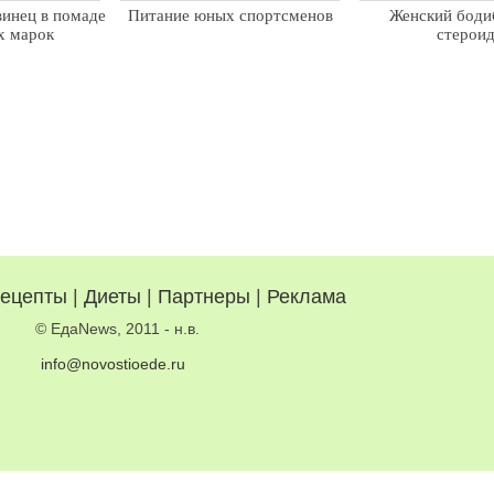
винец в помаде
Питание юных спортсменов
Женский боди
х марок
стерои
ецепты
|
Диеты
|
Партнеры
|
Реклама
© ЕдаNews, 2011 - н.в.
info@novostioede.ru