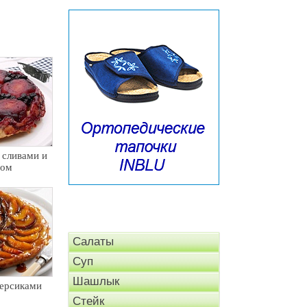
 сливами и
дом
Салаты
Суп
Шашлык
персиками
Стейк