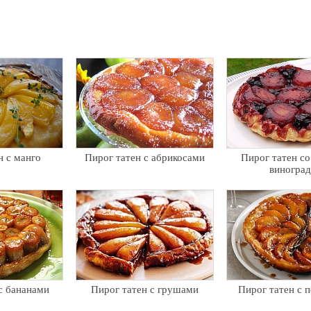
н с манго
Пирог татен с абрикосами
Пирог татен со
виногра
с бананами
Пирог татен с грушами
Пирог татен с 