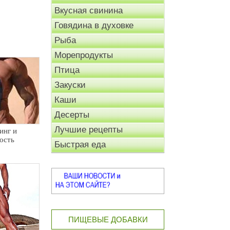
Вкусная свинина
Говядина в духовке
Рыба
Морепродукты
Птица
Закуски
Каши
Десерты
Лучшие рецепты
инг и
ость
Быстрая еда
ПИЩЕВЫЕ ДОБАВКИ