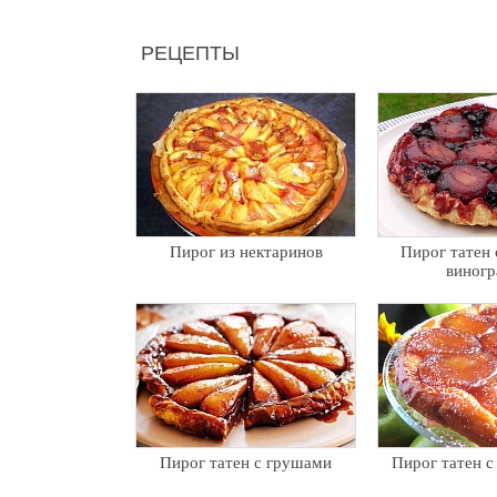
РЕЦЕПТЫ
Пирог из нектаринов
Пирог татен 
виног
Пирог татен с грушами
Пирог татен с