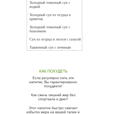
Холодный томатный суп с
водкой
Холодный суп из огурца и
креветок
Холодный томатный суп с
базиликом
Суп из огурца и лосося с сальсой
Тыквенный суп с печеным
чесноком и томатной сальсой
Грибной суп
Томатный суп с кремом из
КАК ПОХУДЕТЬ
красного перца
Если регулярно пить эти
Парижский луковый суп
напитки, Вы гарантированно
похудеете!
Суп из спаржи и горошка с
сыром пармезан
Как сжечь лишний жир без
спортзала и диет!
Суп-крем из цветной капусты
Этот напиток быстро сжигает
Французский луковый суп
избыток жира на вашей талии и