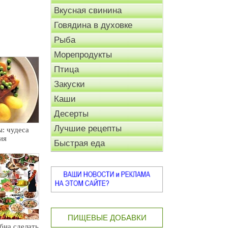
Вкусная свинина
Говядина в духовке
Рыба
Морепродукты
Птица
Закуски
Каши
Десерты
Лучшие рецепты
: чудеса
ия
Быстрая еда
ПИЩЕВЫЕ ДОБАВКИ
бна сделать