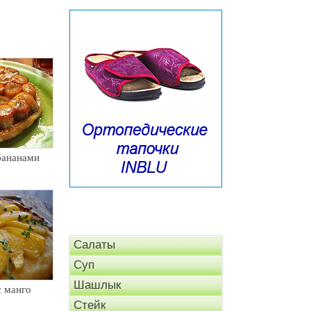
бананами
Салаты
Суп
Шашлык
с манго
Стейк