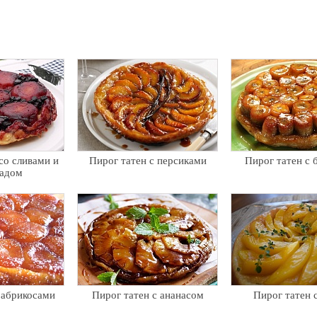
со сливами и
Пирог татен с персиками
Пирог татен с 
радом
 абрикосами
Пирог татен с ананасом
Пирог татен 