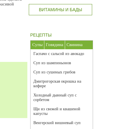
расивой
ВИТАМИНЫ И БАДЫ
РЕЦЕПТЫ
Супы
Говядина
Свинина
Гаспачо с сальсой из авокадо
Суп из шампиньонов
Суп из сушеных грибов
Дмитрогорская окрошка на
кефире
Холодный дынный суп с
сорбетом
Щи из свежей и квашеной
капусты
Венгерский вишневый суп