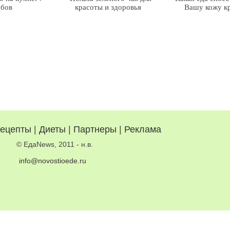
обов
красоты и здоровья
Вашу кожу к
ецепты
|
Диеты
|
Партнеры
|
Реклама
© ЕдаNews, 2011 - н.в.
info@novostioede.ru