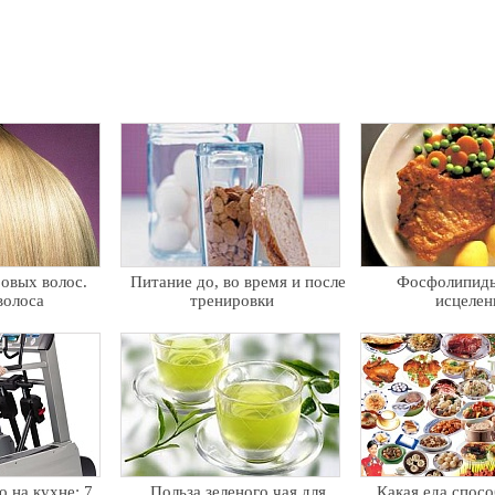
ровых волос.
Питание до, во время и после
Фосфолипиды
волоса
тренировки
исцелен
 на кухне: 7
Польза зеленого чая для
Какая еда спосо