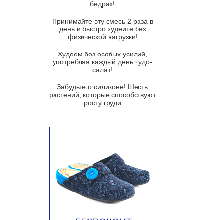
бедрах!
Суп из баклажанов с моцареллой
и гремолатой
Принимайте эту смесь 2 раза в
Грибной крем-суп с кростини с
день и быстро худейте без
козьим сыром
физической нагрузки!
Суп мисо с зеленым луком и
Худеем без особых усилий,
тофу
употребляя каждый день чудо-
салат!
Суп из помидоров черри с песто
из рукколы
Забудьте о силиконе! Шесть
растений, которые способствуют
Португальский чесночный суп с
росту груди
яйцом
Авголемоно
Том ям с тофу
Ирландский картофельный суп
Суп из пастернака
Пряный морковный суп во время
зимних холодов
Тосканский фасолевый суп