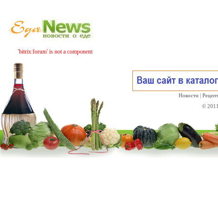
Вс 9 августа
ЛЕНТА
ЗДОРОВЬЕ
КРА
'bitrix:forum' is not a component
Новости
|
Рецеп
© 201