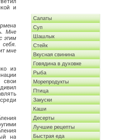
тветил
икой и
Салаты
армена
Суп
ь. Мне
Шашлык
с этим
 себя.
Стейк
ит мне
Вкусная свинина
Говядина в духовке
йко из
Рыба
инации
 свои
Морепродукты
удивил
Птица
авлять
 среди
Закуски
Каши
бления
Десерты
ругими
Лучшие рецепты
бления
Быстрая еда
ный на