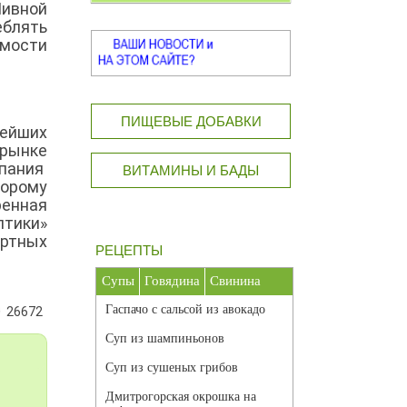
ивной
еблять
имости
ПИЩЕВЫЕ ДОБАВКИ
нейших
 рынке
мпания
ВИТАМИНЫ И БАДЫ
торому
ренная
тики»
ортных
РЕЦЕПТЫ
Супы
Говядина
Свинина
Гаспачо с сальсой из авокадо
26672
Суп из шампиньонов
Суп из сушеных грибов
Дмитрогорская окрошка на