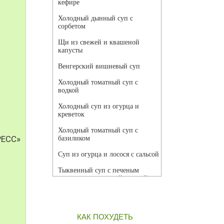
кефире
Холодный дынный суп с
сорбетом
Щи из свежей и квашеной
капусты
Венгерский вишневый суп
Холодный томатный суп с
водкой
Холодный суп из огурца и
креветок
Холодный томатный суп с
РЕСС»
базиликом
Суп из огурца и лосося с сальсой
Тыквенный суп с печеным
чесноком и томатной сальсой
Грибной суп
Томатный суп с кремом из
КАК ПОХУДЕТЬ
красного перца