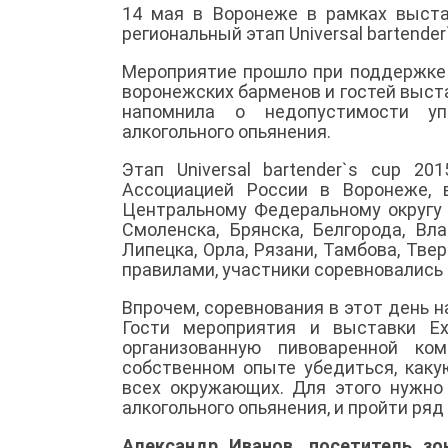
14 мая в Воронеже в рамках выста
региональный этап Universal bartender
Мероприятие прошло при поддержке 
воронежских барменов и гостей выста
напомнила о недопустимости уп
алкогольного опьянения.
Этап Universal bartender`s cup 20
Ассоциацией России в Воронеже,
Центральному Федеральному округу 
Смоленска, Брянска, Белгорода, Вл
Липецка, Орла, Рязани, Тамбова, Тв
правилами, участники соревновались 
Впрочем, соревнования в этот день н
Гости мероприятия и выставки Ex
организованную пивоваренной ко
собственном опыте убедиться, каку
всех окружающих. Для этого нужно
алкогольного опьянения, и пройти ря
Александр Иванов, посетитель зо