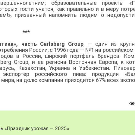
вершеннолетним; образовательные проекты «П
оторых гости учатся, как правильно и в меру потр
лем!», призванный напомнить людям о недопуст
***
тика», часть Carlsberg Group
, — один из круп
требления России, с 1996 года — №1 на российском
водов в России, широкий портфель брендов. Ко
berg Group, и ее региона Восточная Европа, к ко
русь, Казахстан, Украина и Узбекистан. Пивова
кспортер российского пива: продукция «Бал
 мира, на долю компании приходится 67% всех эксп
ль «Праздник урожая — 2025»