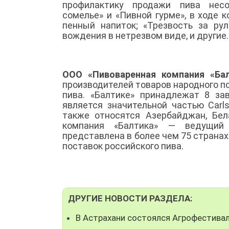
профилактику продажи пива несо
сомелье» и «Пивной гурме», в ходе к
пенный напиток; «Трезвость за ру
вождения в нетрезвом виде, и другие.
ООО «Пивоваренная компания «Бал
производителей товаров народного по
пива. «Балтике» принадлежат 8 за
является значительной частью Carls
также относятся Азербайджан, Бела
компания «Балтика» — ведущий э
представлена в более чем 75 странах
поставок российского пива.
ДРУГИЕ НОВОСТИ РАЗДЕЛА:
В Астрахани состоялся Агрофестива