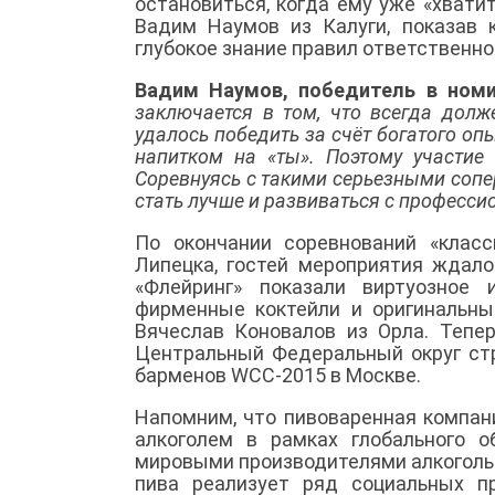
остановиться, когда ему уже «хвати
Вадим Наумов из Калуги, показав 
глубокое знание правил ответственно
Вадим Наумов, победитель в номи
заключается в том, что всегда долж
удалось победить за счёт богатого оп
напитком на «ты». Поэтому участие
Соревнуясь с такими серьезными сопе
стать лучше и развиваться с професси
По окончании соревнований «клас
Липецка, гостей мероприятия ждал
«Флейринг» показали виртуозное 
фирменные коктейли и оригинальн
Вячеслав Коновалов из Орла. Тепе
Центральный Федеральный округ ст
барменов WCC-2015 в Москве.
Напомним, что пивоваренная компан
алкоголем в рамках глобального об
мировыми производителями алкогольн
пива реализует ряд социальных п