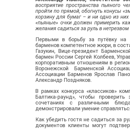
восприятие пространства пьяного ч
пройти по прямой, обогнуть конусы «
корзину для бумаг – и ни одно из них
«пьяные» очки должен примерить каж
желания садиться за руль в нетрезвом
Первыми в борьбу за путёвку на 
барменов компетентное жюри, в сост
Газукин, Вице-президент Барменс
бармен России Сергей Колбеев, Упра
корпоративным отношениям в регион
Воронежской Барменской Ассоциац
Ассоциации Барменов Ярослав Пано
Александр Поздняков.
В рамках конкурса «классиков» ком
Балтика-раунд», чтобы проверить 
сочетаниях с различными блюд
демонстрировали умение справлятьс
Как убедить гостя не садиться за ру
документов клиенты могут подтвер