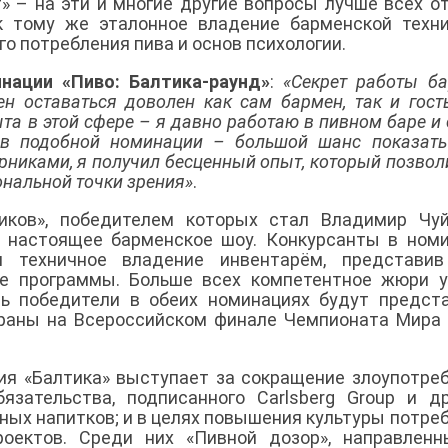
т» – на эти и многие другие вопросы лучше всех о
к тому же эталонное владение барменской техн
го потребления пива и основ психологии.
нации «Пиво: Балтика-раунд»
:
«Секрет работы б
ен оставаться доволен как сам бармен, так и гост
ыта в этой сфере – я давно работаю в пивном баре и 
 в подобной номинации – большой шанс показать
рниками, я получил бесценный опыт, который позвол
ональной точки зрения»
.
сиков», победителем которых стал Владимир Чу
о настоящее барменское шоу. Конкурсанты в ном
и техничное владение инвентарём, представив
ые программы. Больше всех компетентное жюри 
рь победители в обеих номинациях будут предст
раны на Всероссийском финале Чемпионата Мира
ия «Балтика» выступает за сокращение злоупотре
язательства, подписанного Carlsberg Group и д
ых напитков; и в целях повышения культуры потре
роектов. Среди них «Пивной дозор», направлен