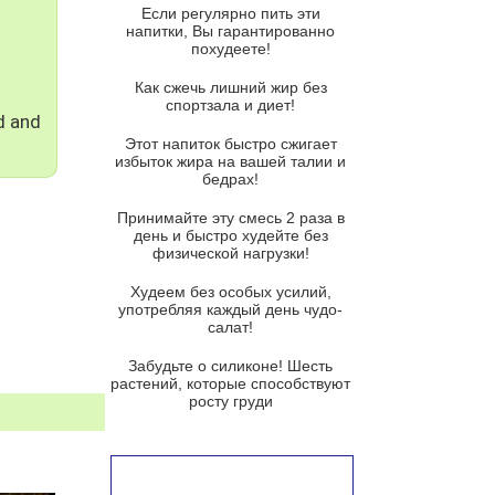
Если регулярно пить эти
Парижский луковый суп
напитки, Вы гарантированно
похудеете!
Суп из спаржи и горошка с
сыром пармезан
Как сжечь лишний жир без
спортзала и диет!
Суп-крем из цветной капусты
d and
Этот напиток быстро сжигает
Французский луковый суп
избыток жира на вашей талии и
бедрах!
Суп из баклажанов с моцареллой
и гремолатой
Принимайте эту смесь 2 раза в
Грибной крем-суп с кростини с
день и быстро худейте без
козьим сыром
физической нагрузки!
Суп мисо с зеленым луком и
Худеем без особых усилий,
тофу
употребляя каждый день чудо-
салат!
Суп из помидоров черри с песто
из рукколы
Забудьте о силиконе! Шесть
растений, которые способствуют
Португальский чесночный суп с
росту груди
яйцом
Авголемоно
Том ям с тофу