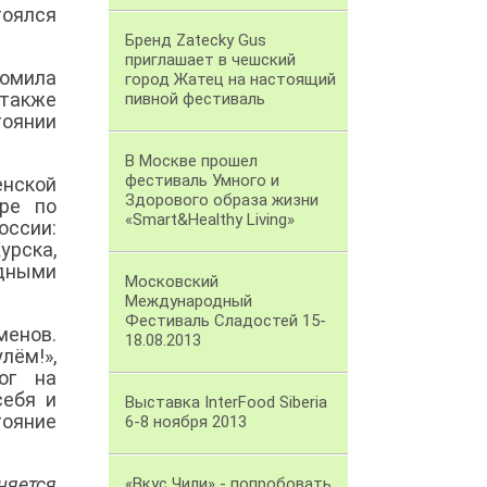
тоялся
Бренд Zatecky Gus
приглашает в чешский
комила
город Жатец на настоящий
 также
пивной фестиваль
оянии
В Москве прошел
фестиваль Умного и
енской
Здорового образа жизни
ре по
«Smart&Healthy Living»
оссии:
урска,
одными
Московский
Международный
Фестиваль Сладостей 15-
менов.
18.08.2013
ём!»,
ог на
себя и
Выставка InterFood Siberia
тояние
6-8 ноября 2013
няется
«Вкус Чили» - попробовать