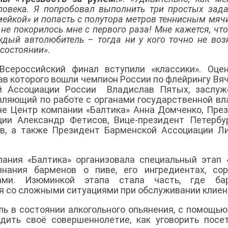
еловека. Я попробовал выполнить три простых зад
змейкой» и попасть с полутора метров теннисным мяч
 не покорилось мне с первого раза! Мне кажется, что
дый автолюбитель – тогда ни у кого точно не воз
 состоянии»
.
Всероссийский финал вступили «классики». Оце
ав которого вошли чемпион России по флейрингу Вя
кой Ассоциации России Владислав Пятых, заслу
вляющий по работе с органами государственной вл
е Центр компании «Балтика» Анна Домченко, Пре
ии Александр Фетисов, Вице-президент Петербу
в, а также Президент Барменской Ассоциации Л
пания «Балтика» организовала специальный этап 
знания барменов о пиве, его ингредиентах, со
ами. Изюминкой этапа стала часть, где ба
я со сложными ситуациями при обслуживании клиен
ль в состоянии алкогольного опьянения, с помощью
дить своё совершеннолетие, как уговорить посе