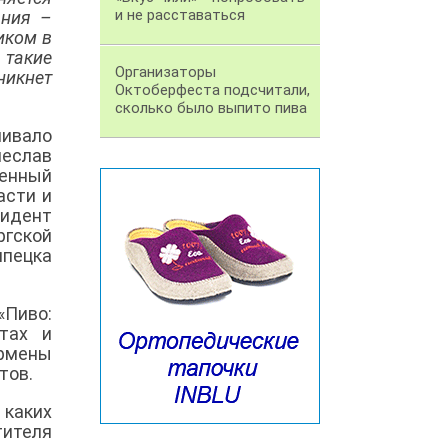
и не расставаться
ания –
иком в
 такие
Организаторы
никнет
Октоберфеста подсчитали,
сколько было выпито пива
нивало
чеслав
женный
асти и
зидент
ргской
ипецка
«Пиво:
ртах и
рмены
тов.
 каких
тителя