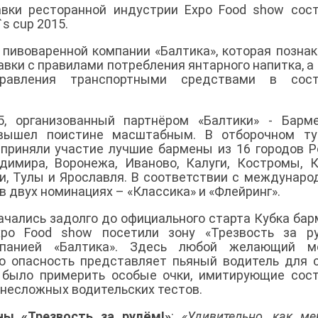
вки ресторанной индустрии Expo Food show сос
`s cup 2015.
пивоваренной компании «Балтика», которая позна
вки с правилами потребления янтарного напитка, а
равления транспортными средствами в сост
15, организованный партнёром «Балтики» - Барм
 вышел поистине масштабным. В отборочном ту
приняли участие лучшие бармены из 16 городов Р
адимира, Воронежа, Иваново, Калуги, Костромы, К
ери, Тулы и Ярославля. В соответствии с междунар
в двух номинациях – «Классика» и «Флейринг».
ачались задолго до официального старта Кубка бар
po Food show посетили зону «Трезвость за рул
мпанией «Балтика». Здесь любой желающий м
ю опасность представляет пьяный водитель для 
 было примерить особые очки, имитирующие сос
д несложных водительских тестов.
ны «Трезвость за рулём!»
:
«Удивительно, как ме